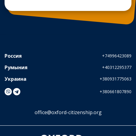
Россия
+74996423089
Румыния
+40312295377
Украина
+380931775063
+380661807890
На связи в Viber, Telegram
office@oxford-citizenship.org